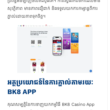
ប្រព័ន្ធអនឡាញចល័តដំបូងគេ។ ការស្វែងរកវេទិកាដែលមាន
សុវត្ថិភាព មានភាពជឿជាក់ និងទទួលយកការកម្សាន្តពីការ
ភ្នាល់ដោយភាពទុកចិត្ត។
អត្ថប្រយោជន៍នៃការភ្នាល់តាមរយៈ
BK8 APP
គុណសម្បត្តិនៃការទាញយកកម្មវិធី BK8 Casino App