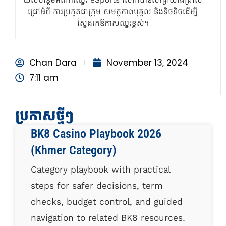
ជ្រៅអំពី ការប្រកួតជាក្រុម សមត្ថភាពបុគ្គល និងទិចនិចដើម្បី
ស្វែងរកឪកាសឈ្នះខ្ពស់។
Chan Dara
November 13, 2024
7:11 am
ប្រកាសថ្មីៗ
BK8 Casino Playbook 2026
(Khmer Category)
Category playbook with practical
steps for safer decisions, term
checks, budget control, and guided
navigation to related BK8 resources.