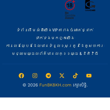
ទំព័រដើម
អំពីយើង
VIP
តារាងចំណាត់ថ្នាក់
ទាក់ទងមកពួកយើង
ការលេងល្បែងដែលមានទំនួលខុសត្រូវ
ដៃគូសហការ
មជ្ឈមណ្ឌលព័ត៌មាន
លក្ខខណ្ឌ & នីតិវិធី
© 2026
FunBK8KH.com
រក្សាសិទ្ធិ.