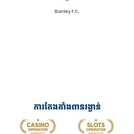
Burnley F.C.
ការតែងតាំងពានរង្វាន់