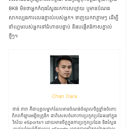
BK8 មិនថាអ្នកកំពុងស្វែងរកការសប្បាយ ឬមានបំណង
សាកល្បងការលេងភ្នាល់​របស់អ្នក។ ទាញយកវាភ្លាមៗ ដើម្បី
នាំហ្គេមរបស់អ្នកទៅជំហានបន្ទាប់ និងបង្កើតឱកាសភ្នាល់
ថ្មីៗ។
Chan Dara
ចាន់ តារា គឺជាបុគ្គលម្នាក់ដែលមានចំណង់ចំណូលចិត្តខ្លាំងចំពោះ
ពិភពកីឡាអេឡិចត្រូនិក​ ជាពិសេសចំពោះការប្រកួតប្រជែងនៅក្នុង
វិស័យ eSports។ ដោយមានចិត្តក្នុងការប្រកួតប្រជែង និងស្វែង
យល់បន្ថែមអំពីការឈ្នះ eSports លោកបានសិក្សាយ៉ាងជ្រាល