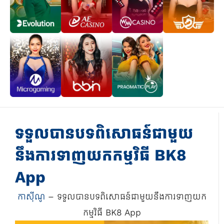
ទទួលបានបទពិសោធន៍ជាមួយ
នឹងការទាញយកកម្មវិធី BK8
App
កាស៊ីណូ
–
ទទួលបានបទពិសោធន៍ជាមួយនឹងការទាញយក
កម្មវិធី BK8 App