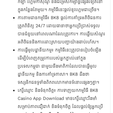
កីឡា ហ្គេមកាស៊ីណូ និងជម្រើសកម្សាន្តផ្សេងទៀតនៅ
ក្នុងកន្លែងតែមួយ។ កម្មវិធីនេះផ្តល់នូវហ្គេមជាច្រើន។
ការតាមដានកម្មវិធី​៖ BK8 ផ្តល់ការគាំទ្រអតិថិជនការ
ត្រួតពិនិត្យ 24/7 ដោយធានាថាអ្នកប្រើប្រាស់ទទួល
បានជំនួយនៅពេលណាដែលត្រូវការ។ ការ​ឆ្លើយ​សំណួរ​
អតិថិជន​និង​ការ​ដោះស្រាយ​បញ្ហា​យ៉ាង​ឆាប់​រហ័ស​។
ការធ្វើមូលដ្ឋានីយកម្ម៖ កម្មវិធីនេះត្រូវបានរៀបចំឡើង
ដើម្បីបំពេញតម្រូវការរបស់អ្នកភ្នាល់នៅក្នុង
ប្រទេសកម្ពុជា ជាមួយនឹងមាតិកាដែលបានធ្វើមូល
ដ្ឋានីយកម្ម និងការគាំទ្រភាសា។ BK8 ដឹងថា
ទស្សនិកជនទូទាំងពិភពលោកមានទំនោរផ្សេងៗគ្នា។
កេរ្តិ៍ឈ្មោះ និងទំនុកចិត្ត៖ ការទាញយកកម្មវិធី BK8
Casino App Download មានកេរ្តិ៍ឈ្មោះរឹងមាំ
សម្រាប់ភាពជឿជាក់ និងទំនុកចិត្ត ដែលផ្តល់ឱ្យអ្នកប្រើ