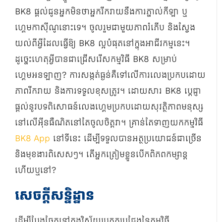
BK8 ផ្តល់ជូនអ្នកមិនថាអ្នករីករាយនឹងការភ្នាល់កីឡា ឬ
ហ្គេមកាស៊ីណូនោះទេ។ ចូលរួមជាមួយភាពរំភើប និងស្វែង
យល់ពីអ្វីដែលធ្វើឱ្យ BK8 ល្អបំផុតនៅក្នុងអាជីវកម្មនេះ។
ដូច្នេះហេតុអ្វីបានជាជ្រើសរើសកម្មវិធី BK8 សម្រាប់
ហ្គេមអនឡាញ? ការសង្កត់ធ្ងន់គឺទៅលើការលេងប្រកបដោយ
ភាពរីករាយ និងការទទួលខុសត្រូវ។ ដោយសារ BK8 ប្តេជ្ញា
ផ្តល់នូវបទពិសោធន៍លេងហ្គេមប្រកបដោយសុវត្ថិភាព​មនុស្ស
នៅលើអ៊ីនធឺណិតនៅតែចូលចិត្តវា។ គ្រាន់តែទាញយកកម្មវិធី
BK8 App
នៅទីនេះ ដើម្បីទទួលបានអត្ថប្រយោជន៍ជាច្រើន
និងមុខងារពិសេសៗ។ តើអ្នកត្រៀមខ្លួនបើកពិភពកម្សាន្ត
ហើយឬនៅ?
សេចក្តីសន្និដ្ឋាន
ដើម្បីបែងចែកនៅក្នុងវិស័យប្រកួតប្រជែងនៃកម្មវិធី