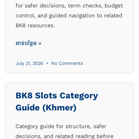
for safer decisions, term checks, budget
control, and guided navigation to related
BK8 resources.
អានបន្ថែម »
July 21, 2026
No Comments
BK8 Slots Category
Guide (Khmer)
Category guide for structure, safer
decisions, and related reading before