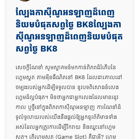
ល្បែងកាស៊ីណូអនឡាញដ៏ពេញ
និយមបំផុតសព្វថ្ងៃ BK8ល្បែងកា
ស៊ីណូអនឡាញដ៏ពេញនិយមបំផុត
សព្វថ្ងៃ BK8
សេចក្តីណែនាំ សូមស្វាគមន៍មកកាន់ពិភពដ៏រំភើបនៃ
ហ្គេមស្លត តាមអ៊ីនធឺណិតនៅ BK8 ដែលជាគោលដៅ
ចម្បងរបស់អ្នកដើម្បីទទួលបាន នូវបទពិសោធន៍លេង
ហ្គេមដ៏ល្អបំផុត។ មិនថាអ្នកជាអ្នកលេងដែលមានរដូវ
កាល ឬថ្មីនៅក្នុងពិភពកាស៊ីណូអនឡាញ ការណែនាំដ៏
ទូលំទូលាយរបស់យើងនឹងផ្តល់ឱ្យអ្នកនូវព័ត៌មានទាំង
អស់ដែលអ្នកត្រូវការដើម្បីរីករាយ និងឈ្នះនៅហ្គេម
ស្លត។ តើហ្គេមស្លត (Game Slot) គឺជាអ្វី? ហ្គេម