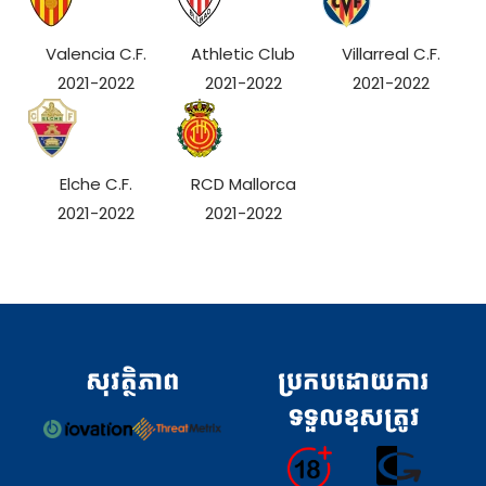
Valencia C.F.
Athletic Club
Villarreal C.F.
2021-2022
2021-2022
2021-2022
Elche C.F.
RCD Mallorca
2021-2022
2021-2022
សុវត្ថិភាព
ប្រកបដោយការ
ទទួលខុសត្រូវ