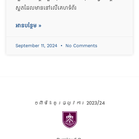
ស្លតដែលមាននៅលើគេហទំព័រ
អានបន្ថែម »
September 11, 2024
No Comments
ក្លឹបដៃគូរផ្លូវការ 2023/24